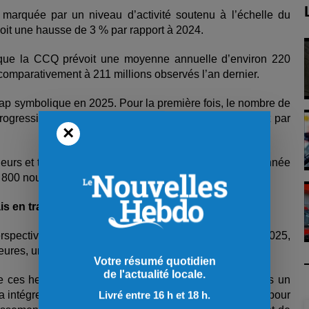
marquée par un niveau d’activité soutenu à l’échelle du
soit une hausse de 3 % par rapport à 2024.
 que la CCQ prévoit une moyenne annuelle d’environ 220
comparativement à 211 millions observés l’an dernier.
cap symbolique en 2025. Pour la première fois, le nombre de
rogression devrait se poursuivre, soutenue notamment par
×
leurs et travailleuses supplémentaires requis chaque année
17 800 nouveaux travailleurs sur les chantiers québécois.
s en transition
rspectives sont jugées très bonnes par la CCQ. En 2025,
’heures, une hausse notable de 20 %.
Votre résumé quotidien
de l'actualité locale.
 ces heures d’ici 2030. Cette évolution ne signifie pas un
ra intégrer environ 600 nouveaux travailleurs par année pour
Livré entre 16 h et 18 h.