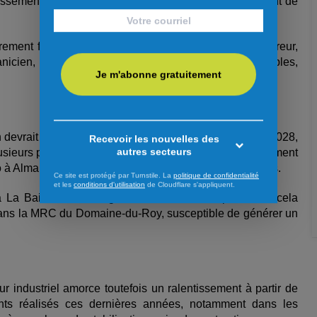
issement de la main-d’œuvre et d’un nombre insuffisant de
ièrement favorables, notamment ceux de carreleur, couvreur,
nicien, peintre, plâtrier, poseur de revêtements souples,
Je m'abonne gratuitement
on devrait connaître une croissance graduelle jusqu’en 2028,
Recevoir les nouvelles des
autres secteurs
lusieurs projets en cours ou annoncés, dont le prolongement
to à Alma, la réfection du pont de la route 169 à Desbiens.
Ce site est protégé par Turnstile. La
politique de confidentialité
et les
conditions d'utilisation
de Cloudflare s'appliquent.
à La Baie constitue également un levier important. À cela
en dans la MRC du Domaine-du-Roy, susceptible de générer un
ur industriel amorce toutefois un ralentissement à partir de
nts réalisés ces dernières années, notamment dans les