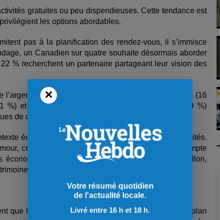
tivités gratuites ou peu dispendieuses. Cette tendance est
rivilégient les options abordables.
itent pas à la planification des rendez
‑
vous, il s’immisce
dage, un Canadien sur quatre souhaite désormais aborder
et 22 % recherchent un partenaire partageant leur vision des
×
l’argent d’un partenaire (18 %), sa stabilité financière (16
11 %) et même le désir ou non d’avoir des enfants (9 %)
ques de couple.
texte économique, ce qui les amène à revoir leurs priorités.
amour, cela implique de se questionner sur ce qui compte
s économies ou des rencontres. », explique Jeet Dhillon,
atrimoine TD.
Votre résumé quotidien
de l'actualité locale.
Livré entre 16 h et 18 h.
nt que le mensonge est le pire « tue
‑
l
’
amour
»
sur le plan