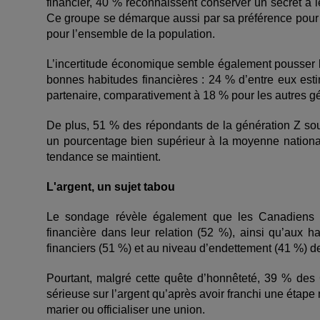
financier, 40 % reconnaissent conserver un secret à 
Ce groupe se d
é
marque aussi par sa pr
é
f
é
rence pour
pour l
’
ensemble de la population.
L’incertitude économique semble également pousser l
bonnes habitudes financières : 24 % d’entre eux estim
partenaire, comparativement à 18 % pour les autres g
De plus, 51 % des répondants de la génération Z souh
un pourcentage bien supérieur à la moyenne nationa
tendance se maintient.
L'argent, un sujet tabou
Le sondage révèle également que les Canadiens ac
financière dans leur relation (52 %), ainsi qu’aux h
financiers (51 %) et au niveau d’endettement (41 %) de
Pourtant, malgré cette quête d’honnêteté, 39 % des 
sérieuse sur l’argent qu’après avoir franchi une étap
marier ou officialiser une union.