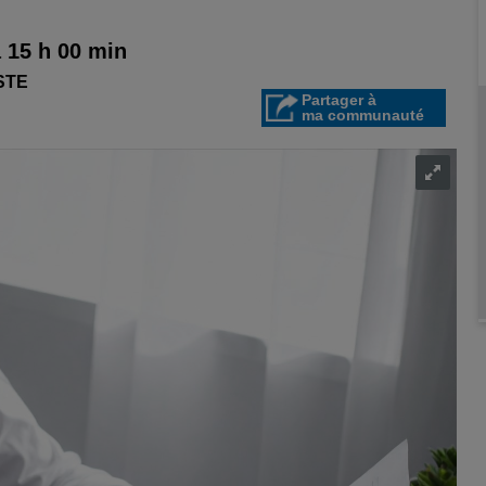
à 15 h 00 min
STE
Partager à
ma communauté