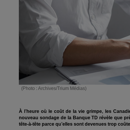
(Photo : Archives/Trium Médias)
À l’heure où le coût de la vie grimpe, les Canadi
nouveau sondage de la Banque TD révèle que près 
tête
‑
à
‑
t
ête parce qu
’elles sont devenues trop co
ût