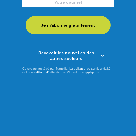
Équipements et pièces JCL, entreprise établie à
Normandin, passe officiellement sous le contrôle du Groupe
Maison de l’Auto, une entreprise familiale de troisième
génération qui exploite plusieurs concessions automobiles
Je m'abonne gratuitement
au Saguenay–Lac-Saint-Jean ainsi qu’à Chibougamau. Le
Groupe Maison de l’Auto ajoute ainsi à ses activités ce
concessionnaire ...
Recevoir les nouvelles des
autres secteurs
LIRE LA SUITE
Ce site est protégé par Turnstile. La
politique de confidentialité
et les
conditions d'utilisation
de Cloudflare s'appliquent.
Économie