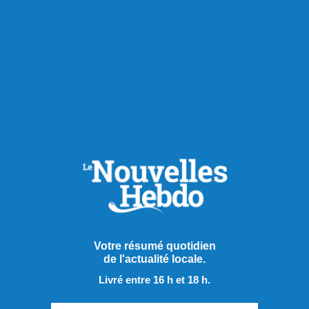
Publié le 5 août 2026
Le Groupe Maison de l’Auto
Votre résumé quotidien
de l'actualité locale.
acquiert d’Équipements et
Livré entre 16 h et 18 h.
pièces JCL