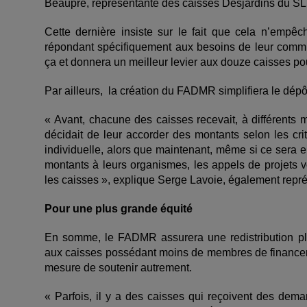
Beaupré, représentante des caisses Desjardins du SL
Cette dernière insiste sur le fait que cela n’empêc
répondant spécifiquement aux besoins de leur commun
ça et donnera un meilleur levier aux douze caisses pou
Par ailleurs, la création du FADMR simplifiera le dép
« Avant, chacune des caisses recevait, à différents 
décidait de leur accorder des montants selon les critè
individuelle, alors que maintenant, même si ce sera
montants à leurs organismes, les appels de projets
les caisses », explique Serge Lavoie, également repr
Pour une plus grande équité
En somme, le FADMR assurera une redistribution plu
aux caisses possédant moins de membres de financer d
mesure de soutenir autrement.
« Parfois, il y a des caisses qui reçoivent des de