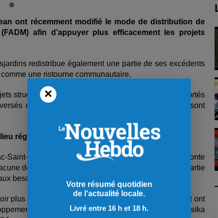
ean ont récemment modifié le mode de distribution de
(FADM) afin d’appuyer plus efficacement les projets
esjardins redistribue également une partie de ses excédents
nir comme une ristourne communautaire.
×
 structurants pour leur collectivité, projets souvent portés
rsés dépendent des résultats financiers annuels et sont
ieu régional
-Saint-Jean ont toutefois décidé de procéder à une refonte
hacune des caisses conservera son propre FADM, une partie
aux besoins de la région prise dans son ensemble.
Votre résumé quotidien
de l'actualité locale.
ir plus d’impact dans les communautés de la région et ont
Livré entre 16 h et 18 h.
ppement du milieu régional (FADMR) », indique Jessika