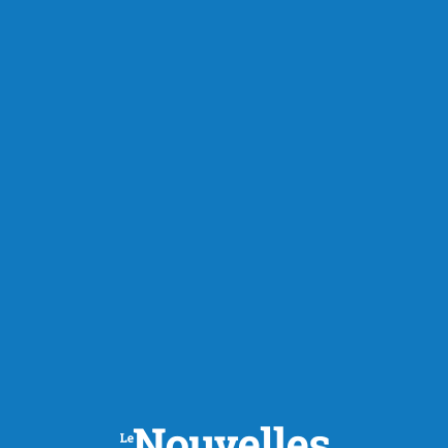
Publié le 5 août 2026
Le Groupe Maison de l’Auto
acquiert d’Équipements et
pièces JCL
Équipements et pièces JCL, entreprise établie à
Normandin, passe officiellement sous le contrôle du Groupe
Maison de l’Auto, une entreprise familiale de troisième