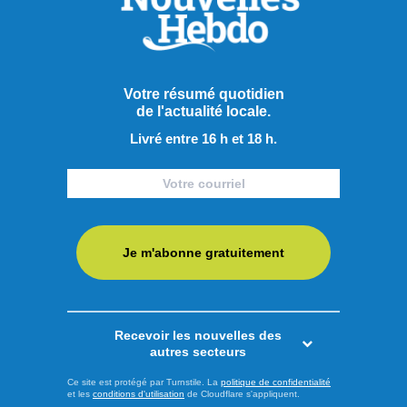
génération qui exploite plusieurs concessions automobiles
au Saguenay–Lac-Saint-Jean ainsi qu’à Chibougamau. Le
Groupe Maison de l’Auto ajoute ainsi à ses activités ce
concessionnaire ...
Votre résumé quotidien
de l'actualité locale.
LIRE LA SUITE
Livré entre 16 h et 18 h.
Économie
Je m'abonne gratuitement
Recevoir les nouvelles des
autres secteurs
Ce site est protégé par Turnstile. La
politique de confidentialité
et les
conditions d'utilisation
de Cloudflare s'appliquent.