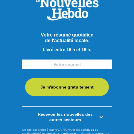
Repos
L’Auberge Île du Repos, à Péribonka, accueillera, pour une
13e année consécutive, le Festival de contes et légendes
Atalukan ce mardi 4 août. Ce rendez-vous culturel réunira
Votre résumé quotidien
de l'actualité locale.
des conteurs autochtones et allochtones autour du feu
central de l’auberge pour une soirée placée sous le signe
Livré entre 16 h et 18 h.
du partage et de la tradition orale. Les participants seront ...
LIRE LA SUITE
Je m'abonne gratuitement
Culture
Recevoir les nouvelles des
autres secteurs
Ce site est protégé par reCAPTCHA et les
politiques de
confidentialité
et
conditions d'utilisation
de Google s'appliquent.