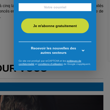
à cinq lauréats. Les noms des dix finalistes seront dévoilés
nnoncés en novembre, lors du Colloque Gestion du Centre de
.
Je m'abonne gratuitement
Recevoir les nouvelles des
autres secteurs
Ce site est protégé par reCAPTCHA et les
politiques de
confidentialité
et
conditions d'utilisation
de Google s'appliquent.
OUR VOUS