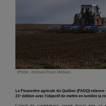
(Photo : Archives/Trium Médias)
La Financière agricole du Québec (FADQ) relanc
21
ᵉ
édition avec l’objectif de mettre en lumière la 
L’appel de candidatures, ouvert depuis hier, se 