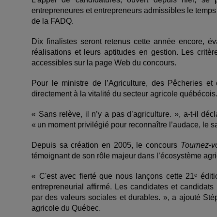
entrepreneures et entrepreneurs admissibles le temps 
de la FADQ.
Dix finalistes seront retenus cette année encore, éva
réalisations et leurs aptitudes en gestion. Les critèr
accessibles sur la page Web du concours.
Pour le ministre de l’Agriculture, des Pêcheries et d
directement à la vitalité du secteur agricole québécois
« Sans relève, il n’y a pas d’agriculture. », a-t-il 
« un moment privilégié pour reconnaître l’audace, le sa
Depuis sa création en 2005, le concours
Tournez-vo
témoignant de son rôle majeur dans l’écosystème agri
« C'est avec fierté que nous lançons cette 21
ᵉ
éditi
entrepreneurial affirmé. Les candidates et candidats
par des valeurs sociales et durables. », a ajouté St
agricole du Québec.