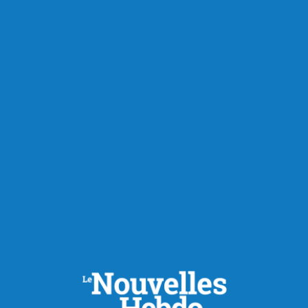
Publié à 9h00
Une fin de semaine chargée
dans la MRC de Maria-
Chapdelaine
La fin de semaine s’annonce particulièrement animée dans
la MRC de Maria-Chapdelaine, alors que les amateurs de
sport, de musique et d’arts auront l’embarras du choix à
Normandin et à Péribonka. Du 7 au 9 août, le Site