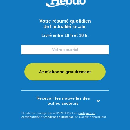
touristique Chute à l’Ours accueillera la Classique de
volleyball, un événement qui réunira joueurs, partisans et
Votre résumé quotidien
visiteurs dans ...
de l'actualité locale.
LIRE LA SUITE
Livré entre 16 h et 18 h.
Actualités
Je m'abonne gratuitement
Recevoir les nouvelles des
autres secteurs
Ce site est protégé par reCAPTCHA et les
politiques de
confidentialité
et
conditions d'utilisation
de Google s'appliquent.