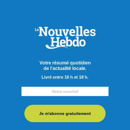
Publié hier à 13h00
Les psychiatres pressent les
partis à prendre position
Votre résumé quotidien
À l’approche de l’élection provinciale du 5 octobre prochain,
de l'actualité locale.
l’Association des médecins psychiatres du Québec (AMPQ)
Livré entre 16 h et 18 h.
lance un appel aux formations politiques : faire de la santé
mentale une priorité incontournable de la prochaine
campagne électorale. En dévoilant sa plateforme Santé
mentale 2026 sous le thème « La santé mentale ne prend
pas de ...
Je m'abonne gratuitement
LIRE LA SUITE