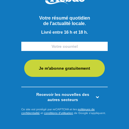
Votre résumé quotidien
de l'actualité locale.
Livré entre 16 h et 18 h.
Publié à 12h00
Je m'abonne gratuitement
La RMR dresse un bilan
positif et vise une réduction
de l’enfouissement
Recevoir les nouvelles des
autres secteurs
La Régie des matières résiduelles du Lac-Saint-Jean
(RMR) dresse un bilan positif de l'année 2025, marquée par
Ce site est protégé par reCAPTCHA et les
politiques de
confidentialité
et
conditions d'utilisation
de Google s'appliquent.
de nettes améliorations en ce qui concerne les collectes et
les efforts de récupération effectués en amont par la