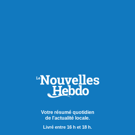
Publié hier à 14h00
Votre résumé quotidien
de l'actualité locale.
Le PQ promet d’améliorer
Livré entre 16 h et 18 h.