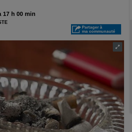
à 17 h 00 min
STE
Partager à
ma communauté