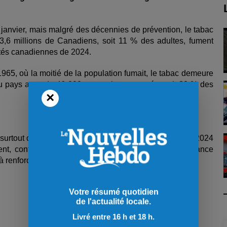
anvier, mais malgré des décennies de prévention, le tabac
,6 millions de Canadiens, soit 11 % des adultes, fument
vités canadiennes de 2024.
 1965, où la moitié de la population fumait, le tabac demeure
au pays avec de 46 000 morts chaque année, soit 30 % des
×
n, surtout chez les adolescents. Une enquête menée en 2024
nt, contre seulement 9 % en 2014-2015. Cette tendance
à renforcer les mesures de prévention.
Votre résumé quotidien
de l'actualité locale.
Livré entre 16 h et 18 h.