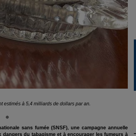
t estimés à 5,4 milliards de dollars par an.
 nationale sans fumée (SNSF), une campagne annuelle
ux dangers du tabagisme et à encourager les fumeurs à