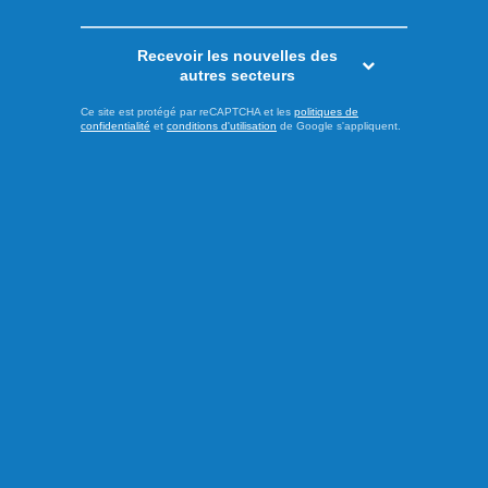
Recevoir les nouvelles des
autres secteurs
Ce site est protégé par reCAPTCHA et les
politiques de
confidentialité
et
conditions d'utilisation
de Google s'appliquent.
Publié hier à 13h00
Les psychiatres pressent les
partis à prendre position
À l’approche de l’élection provinciale du 5 octobre prochain,
l’Association des médecins psychiatres du Québec (AMPQ)
lance un appel aux formations politiques : faire de la santé
mentale une priorité incontournable de la prochaine
campagne électorale. En dévoilant sa plateforme Santé
mentale 2026 sous le thème « La santé mentale ne prend
pas de ...