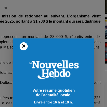
 mission de redonner au suivant. L’organisme vient
e 2025, portant à 31 700 $ le montant qui sera distribué
représente un montant de 23 000 $, répartis entre dix
piers du partage, Toxic-Actions, l’A.F.M.R., l’Académie des
×
la Maison Norlac, la Maison de la famille Parensemble ainsi
elle de la Soupe populaire de chez-nous.
totalisait 8 600 $ et a permis de soutenir 11 organismes.
olbeau est d’aider les gens à aider, rappelle le président
Votre résumé quotidien
de l'actualité locale.
nnées marquées par la pandémie, le Comptoir a remis 225
Livré entre 16 h et 18 h.
 des clientèles majoritairement vulnérables : précarité