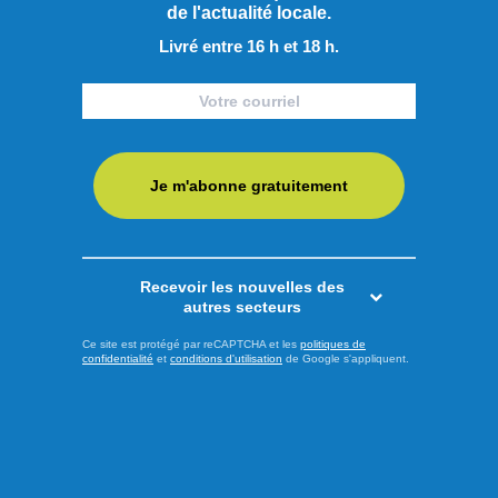
de l'actualité locale.
Livré entre 16 h et 18 h.
Publié hier à 15h00
MarK Carney ne lâche pas le
morceau
Je m'abonne gratuitement
Aluminium, forêt, gestion de l’offre, le premier ministre Mark
Carney s’est exprimé sur différents dossiers lors de sa visite
à Saguenay. Le premier ministre a pris la parole au cœur du
complexe Jonquière de Rio Tinto, devant l’usine de
Recevoir les nouvelles des
démonstration d’Elysis. En raison du lieu soigneusement
autres secteurs
choisi par le premier ministre canadien, la guerre ...
Ce site est protégé par reCAPTCHA et les
politiques de
confidentialité
et
conditions d'utilisation
de Google s'appliquent.
LIRE LA SUITE
Actualités