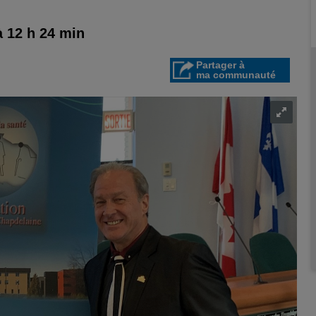
à 12 h 24 min
Partager à
ma communauté