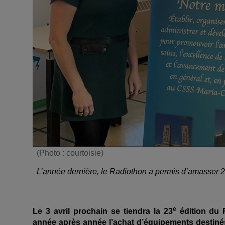
(Photo : courtoisie)
L’année dernière, le Radiothon a permis d’amasser 
e
Le 3 avril prochain se tiendra la 23
édition du R
année après année l’achat d’équipements destinés