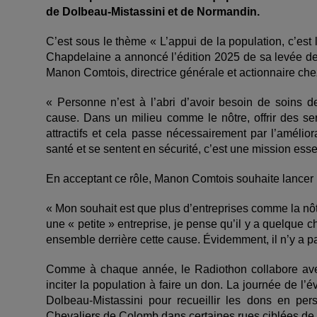
de Dolbeau-Mistassini et de Normandin.
C’est sous le thème « L’appui de la population, c’est
Chapdelaine a annoncé l’édition 2025 de sa levée de
Manon Comtois, directrice générale et actionnaire c
« Personne n’est à l’abri d’avoir besoin de soins d
cause. Dans un milieu comme le nôtre, offrir des s
attractifs et cela passe nécessairement par l’améli
santé et se sentent en sécurité, c’est une mission ess
En acceptant ce rôle, Manon Comtois souhaite lancer
« Mon souhait est que plus d’entreprises comme la nô
une « petite » entreprise, je pense qu’il y a quelque 
ensemble derrière cette cause. Évidemment, il n’y a pas
Comme à chaque année, le Radiothon collabore avec l
inciter la population à faire un don. La journée de l’
Dolbeau-Mistassini pour recueillir les dons en per
Chevaliers de Colomb dans certaines rues ciblées de 