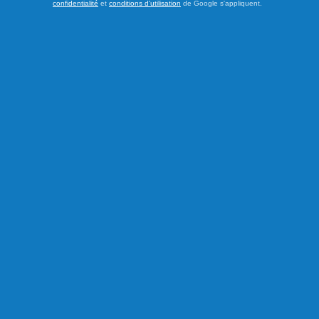
confidentialité
et
conditions d'utilisation
de Google s'appliquent.
Publié hier à 15h00
À l’aube de la campagne
électorale, l’APCHQ exige un