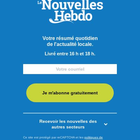
Carney s’est exprimé sur différents dossiers lors de sa visite
à Saguenay. Le premier ministre a pris la parole au cœur du
complexe Jonquière de Rio Tinto, devant l’usine de
démonstration d’Elysis. En raison du lieu soigneusement
choisi par le premier ministre canadien, la guerre ...
Votre résumé quotidien
de l'actualité locale.
LIRE LA SUITE
Livré entre 16 h et 18 h.
Actualités
Je m'abonne gratuitement
Recevoir les nouvelles des
autres secteurs
Ce site est protégé par reCAPTCHA et les
politiques de